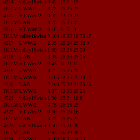
4314
volley16wien
0
42
19
8
15
DLLM
UWW/2
3
75
25
25
25
4315
VT Wien/2
0
55
13
19
23
DLLM
UAB
3
75
25
25
25
4316
VT Wien/2
0
18
5
5
8
DLLM
volley16wien
3
104
19
26
19
25
15
4317
UWW/2
2
95
25
24
25
12
9
DLLM
volley16wien
1
89
22
25
22
20
4318
UAB
3
95
25
20
25
25
DLLM
VT Wien/2
0
43
11
21
11
4319
UWW/2
3
75
25
25
25
DLLM
UWW/2
3
105
22
25
25
18
15
4320
UAB
2
103
25
20
21
25
12
DLLM
UWW/2
3
87
12
25
25
25
4321
volley16wien
1
56
25
5
18
8
DLLM
UWW/2
3
75
25
25
25
4322
VT Wien/2
0
50
15
19
16
DLLM
UAB
3
75
25
25
25
4323
volley16wien
0
56
15
21
20
DLLM
UAB
1
93
26
20
26
21
4324
UWW/2
3
102
28
25
24
25