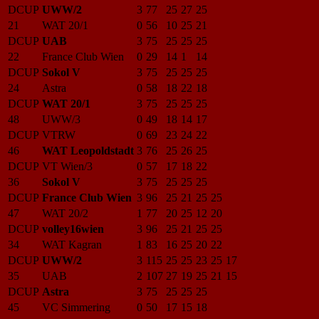
DCUP
UWW/2
3
77
25
27
25
21
WAT 20/1
0
56
10
25
21
DCUP
UAB
3
75
25
25
25
22
France Club Wien
0
29
14
1
14
DCUP
Sokol V
3
75
25
25
25
24
Astra
0
58
18
22
18
DCUP
WAT 20/1
3
75
25
25
25
48
UWW/3
0
49
18
14
17
DCUP
VTRW
0
69
23
24
22
46
WAT Leopoldstadt
3
76
25
26
25
DCUP
VT Wien/3
0
57
17
18
22
36
Sokol V
3
75
25
25
25
DCUP
France Club Wien
3
96
25
21
25
25
47
WAT 20/2
1
77
20
25
12
20
DCUP
volley16wien
3
96
25
21
25
25
34
WAT Kagran
1
83
16
25
20
22
DCUP
UWW/2
3
115
25
25
23
25
17
35
UAB
2
107
27
19
25
21
15
DCUP
Astra
3
75
25
25
25
45
VC Simmering
0
50
17
15
18