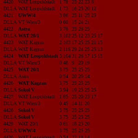
4420
WAT Leopoldstadt
1
78
25
22
23
8
DLLA
WAT Leopoldstadt
1
73
16
25
20
12
4421
UWW/4
3
86
25
11
25
25
DLLA
VT Wien/3
0
60
15
24
21
4422
Astra
3
76
25
26
25
DLLA
WAT 20/1
3
102
25
12
23
25
17
4423
WAT Kagran
2
103
17
25
25
21
15
DLLA
WAT Kagran
2
116
29
24
25
25
13
4424
WAT Leopoldstadt
3
104
31
26
17
15
15
DLLA
VT Wien/3
0
48
9
20
19
4425
WAT 20/1
3
75
25
25
25
DLLA
Astra
0
54
20
20
14
4426
WAT Kagran
3
75
25
25
25
DLLA
Sokol V
3
94
19
25
25
25
4427
WAT Leopoldstadt
1
85
25
20
23
17
DLLA
VT Wien/3
0
45
14
11
20
4428
Sokol V
3
75
25
25
25
DLLA
Sokol V
3
75
25
25
25
4429
WAT 20/1
0
61
18
23
20
DLLA
UWW/4
3
75
25
25
25
4430
WAT Leopoldstadt
0
54
22
18
14