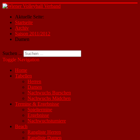
Aktuelle Seite:
Startseite
Archiv
Saison 2011/2012
Damen
Suchen ...
Toggle Navigation
Home
Tabellen
Herren
Damen
Nachwuchs Burschen
Nachwuchs Mädchen
Termine & Ergebnisse
Spieltermine
Ergebnisse
Nachwuchsturniere
Beach
Rangliste Herren
Rangliste Damen