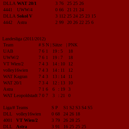
DLLA
WAT 20/1
3
76
25
25
26
4441
UWW/4
0
66
21
21
24
DLLA
Sokol V
3
112
25
24
25
23
15
4442
Astra
2
99
20
26
22
25
6
Landesliga (2011/2012)
Team
#
S
N
|
Sätze
|
PNK
UAB
7
6
1
19
:
5
18
UWW/2
7
6
1
19
:
7
18
VT Wien/2
7
4
3
14
:
10
12
volley16wien
7
4
3
14
:
11
12
WAT Kagran
7
4
3
13
:
14
11
WAT 20/1
7
3
4
12
:
13
10
Astra
7
1
6
6
:
19
3
WAT Leopoldstadt
7
0
7
3
:
21
0
Liga/#
Teams
S
P
S1
S2
S3
S4
S5
DLL
volley16wien
0
68
24
26
18
4001
VT Wien/2
3
79
26
28
25
DLL
Astra
3
91
16
25
25
25