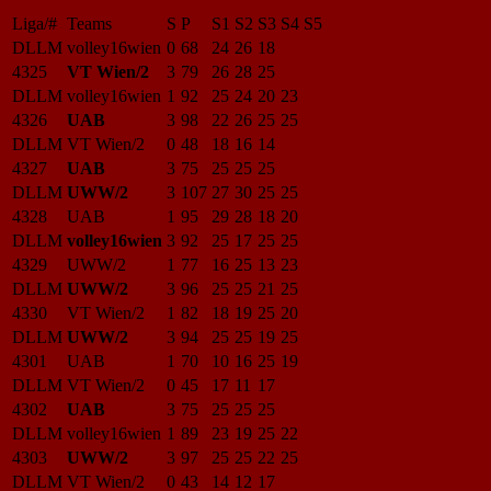
Liga/#
Teams
S
P
S1
S2
S3
S4
S5
DLLM
volley16wien
0
68
24
26
18
4325
VT Wien/2
3
79
26
28
25
DLLM
volley16wien
1
92
25
24
20
23
4326
UAB
3
98
22
26
25
25
DLLM
VT Wien/2
0
48
18
16
14
4327
UAB
3
75
25
25
25
DLLM
UWW/2
3
107
27
30
25
25
4328
UAB
1
95
29
28
18
20
DLLM
volley16wien
3
92
25
17
25
25
4329
UWW/2
1
77
16
25
13
23
DLLM
UWW/2
3
96
25
25
21
25
4330
VT Wien/2
1
82
18
19
25
20
DLLM
UWW/2
3
94
25
25
19
25
4301
UAB
1
70
10
16
25
19
DLLM
VT Wien/2
0
45
17
11
17
4302
UAB
3
75
25
25
25
DLLM
volley16wien
1
89
23
19
25
22
4303
UWW/2
3
97
25
25
22
25
DLLM
VT Wien/2
0
43
14
12
17