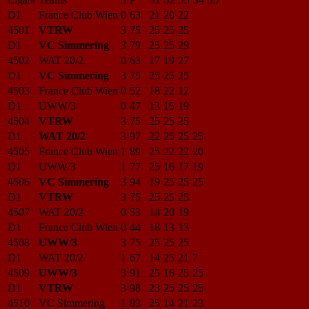
D1
France Club Wien
0
63
21
20
22
4501
VTRW
3
75
25
25
25
D1
VC Simmering
3
79
25
25
29
4502
WAT 20/2
0
63
17
19
27
D1
VC Simmering
3
75
25
25
25
4503
France Club Wien
0
52
18
22
12
D1
UWW/3
0
47
13
15
19
4504
VTRW
3
75
25
25
25
D1
WAT 20/2
3
97
22
25
25
25
4505
France Club Wien
1
89
25
22
22
20
D1
UWW/3
1
77
25
16
17
19
4506
VC Simmering
3
94
19
25
25
25
D1
VTRW
3
75
25
25
25
4507
WAT 20/2
0
53
14
20
19
D1
France Club Wien
0
44
18
13
13
4508
UWW/3
3
75
25
25
25
D1
WAT 20/2
1
67
14
25
21
7
4509
UWW/3
3
91
25
16
25
25
D1
VTRW
3
98
23
25
25
25
4510
VC Simmering
1
83
25
14
21
23