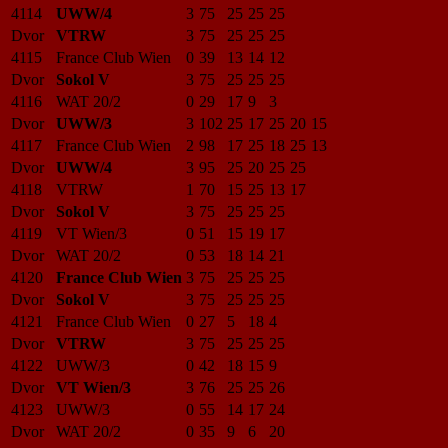
4114
UWW/4
3
75
25
25
25
Dvor
VTRW
3
75
25
25
25
4115
France Club Wien
0
39
13
14
12
Dvor
Sokol V
3
75
25
25
25
4116
WAT 20/2
0
29
17
9
3
Dvor
UWW/3
3
102
25
17
25
20
15
4117
France Club Wien
2
98
17
25
18
25
13
Dvor
UWW/4
3
95
25
20
25
25
4118
VTRW
1
70
15
25
13
17
Dvor
Sokol V
3
75
25
25
25
4119
VT Wien/3
0
51
15
19
17
Dvor
WAT 20/2
0
53
18
14
21
4120
France Club Wien
3
75
25
25
25
Dvor
Sokol V
3
75
25
25
25
4121
France Club Wien
0
27
5
18
4
Dvor
VTRW
3
75
25
25
25
4122
UWW/3
0
42
18
15
9
Dvor
VT Wien/3
3
76
25
25
26
4123
UWW/3
0
55
14
17
24
Dvor
WAT 20/2
0
35
9
6
20