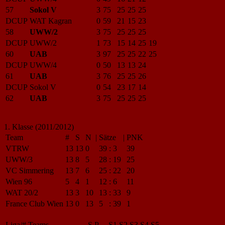
57
Sokol V
3
75
25
25
25
DCUP
WAT Kagran
0
59
21
15
23
58
UWW/2
3
75
25
25
25
DCUP
UWW/2
1
73
15
14
25
19
60
UAB
3
97
25
25
22
25
DCUP
UWW/4
0
50
13
13
24
61
UAB
3
76
25
25
26
DCUP
Sokol V
0
54
23
17
14
62
UAB
3
75
25
25
25
1. Klasse (2011/2012)
Team
#
S
N
|
Sätze
|
PNK
VTRW
13
13
0
39
:
3
39
UWW/3
13
8
5
28
:
19
25
VC Simmering
13
7
6
25
:
22
20
Wien 96
5
4
1
12
:
6
11
WAT 20/2
13
3
10
13
:
33
9
France Club Wien
13
0
13
5
:
39
1
Liga/#
Teams
S
P
S1
S2
S3
S4
S5