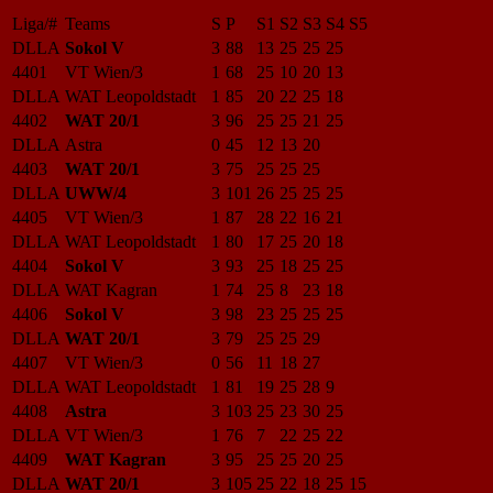
Liga/#
Teams
S
P
S1
S2
S3
S4
S5
DLLA
Sokol V
3
88
13
25
25
25
4401
VT Wien/3
1
68
25
10
20
13
DLLA
WAT Leopoldstadt
1
85
20
22
25
18
4402
WAT 20/1
3
96
25
25
21
25
DLLA
Astra
0
45
12
13
20
4403
WAT 20/1
3
75
25
25
25
DLLA
UWW/4
3
101
26
25
25
25
4405
VT Wien/3
1
87
28
22
16
21
DLLA
WAT Leopoldstadt
1
80
17
25
20
18
4404
Sokol V
3
93
25
18
25
25
DLLA
WAT Kagran
1
74
25
8
23
18
4406
Sokol V
3
98
23
25
25
25
DLLA
WAT 20/1
3
79
25
25
29
4407
VT Wien/3
0
56
11
18
27
DLLA
WAT Leopoldstadt
1
81
19
25
28
9
4408
Astra
3
103
25
23
30
25
DLLA
VT Wien/3
1
76
7
22
25
22
4409
WAT Kagran
3
95
25
25
20
25
DLLA
WAT 20/1
3
105
25
22
18
25
15