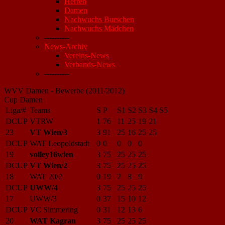
Herren
Damen
Nachwuchs Burschen
Nachwuchs Mädchen
----------
News-Archiv
Vereins-News
Verbands-News
----------
WVV Damen - Bewerbe (2011/2012)
Cup Damen
Liga/#
Teams
S
P
S1
S2
S3
S4
S5
DCUP
VTRW
1
76
11
25
19
21
23
VT Wien/3
3
91
25
16
25
25
DCUP
WAT Leopoldstadt
0
0
0
0
0
19
volley16wien
3
75
25
25
25
DCUP
VT Wien/2
3
75
25
25
25
18
WAT 20/2
0
19
2
8
9
DCUP
UWW/4
3
75
25
25
25
17
UWW/3
0
37
15
10
12
DCUP
VC Simmering
0
31
12
13
6
20
WAT Kagran
3
75
25
25
25