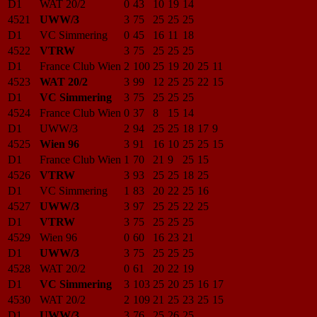
D1
WAT 20/2
0
43
10
19
14
4521
UWW/3
3
75
25
25
25
D1
VC Simmering
0
45
16
11
18
4522
VTRW
3
75
25
25
25
D1
France Club Wien
2
100
25
19
20
25
11
4523
WAT 20/2
3
99
12
25
25
22
15
D1
VC Simmering
3
75
25
25
25
4524
France Club Wien
0
37
8
15
14
D1
UWW/3
2
94
25
25
18
17
9
4525
Wien 96
3
91
16
10
25
25
15
D1
France Club Wien
1
70
21
9
25
15
4526
VTRW
3
93
25
25
18
25
D1
VC Simmering
1
83
20
22
25
16
4527
UWW/3
3
97
25
25
22
25
D1
VTRW
3
75
25
25
25
4529
Wien 96
0
60
16
23
21
D1
UWW/3
3
75
25
25
25
4528
WAT 20/2
0
61
20
22
19
D1
VC Simmering
3
103
25
20
25
16
17
4530
WAT 20/2
2
109
21
25
23
25
15
D1
UWW/3
3
76
25
26
25