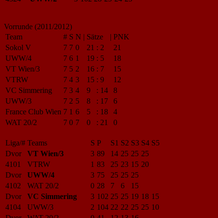
Vorrunde (2011/2012)
Team
#
S
N
|
Sätze
|
PNK
Sokol V
7
7
0
21
:
2
21
UWW/4
7
6
1
19
:
5
18
VT Wien/3
7
5
2
16
:
7
15
VTRW
7
4
3
15
:
9
12
VC Simmering
7
3
4
9
:
14
8
UWW/3
7
2
5
8
:
17
6
France Club Wien
7
1
6
5
:
18
4
WAT 20/2
7
0
7
0
:
21
0
Liga/#
Teams
S
P
S1
S2
S3
S4
S5
Dvor
VT Wien/3
3
89
14
25
25
25
4101
VTRW
1
83
25
23
15
20
Dvor
UWW/4
3
75
25
25
25
4102
WAT 20/2
0
28
7
6
15
Dvor
VC Simmering
3
102
25
25
19
18
15
4104
UWW/3
2
104
22
22
25
25
10
Dvor
WAT 20/2
0
41
12
13
16