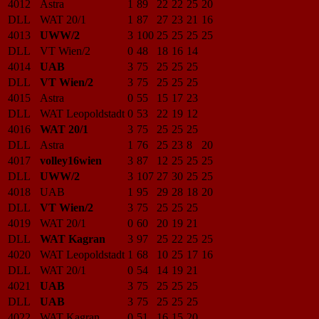
4012
Astra
1
89
22
22
25
20
DLL
WAT 20/1
1
87
27
23
21
16
4013
UWW/2
3
100
25
25
25
25
DLL
VT Wien/2
0
48
18
16
14
4014
UAB
3
75
25
25
25
DLL
VT Wien/2
3
75
25
25
25
4015
Astra
0
55
15
17
23
DLL
WAT Leopoldstadt
0
53
22
19
12
4016
WAT 20/1
3
75
25
25
25
DLL
Astra
1
76
25
23
8
20
4017
volley16wien
3
87
12
25
25
25
DLL
UWW/2
3
107
27
30
25
25
4018
UAB
1
95
29
28
18
20
DLL
VT Wien/2
3
75
25
25
25
4019
WAT 20/1
0
60
20
19
21
DLL
WAT Kagran
3
97
25
22
25
25
4020
WAT Leopoldstadt
1
68
10
25
17
16
DLL
WAT 20/1
0
54
14
19
21
4021
UAB
3
75
25
25
25
DLL
UAB
3
75
25
25
25
4022
WAT Kagran
0
51
16
15
20