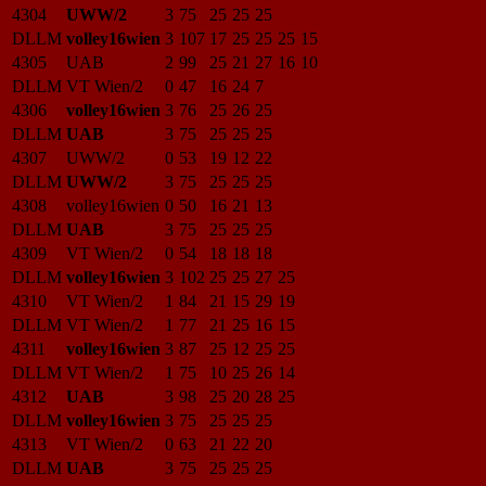
4304
UWW/2
3
75
25
25
25
DLLM
volley16wien
3
107
17
25
25
25
15
4305
UAB
2
99
25
21
27
16
10
DLLM
VT Wien/2
0
47
16
24
7
4306
volley16wien
3
76
25
26
25
DLLM
UAB
3
75
25
25
25
4307
UWW/2
0
53
19
12
22
DLLM
UWW/2
3
75
25
25
25
4308
volley16wien
0
50
16
21
13
DLLM
UAB
3
75
25
25
25
4309
VT Wien/2
0
54
18
18
18
DLLM
volley16wien
3
102
25
25
27
25
4310
VT Wien/2
1
84
21
15
29
19
DLLM
VT Wien/2
1
77
21
25
16
15
4311
volley16wien
3
87
25
12
25
25
DLLM
VT Wien/2
1
75
10
25
26
14
4312
UAB
3
98
25
20
28
25
DLLM
volley16wien
3
75
25
25
25
4313
VT Wien/2
0
63
21
22
20
DLLM
UAB
3
75
25
25
25