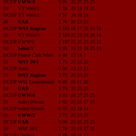
DCUP
UWW/4
3
96
21
25
25
25
33
VT Wien/2
1
78
25
14
18
21
DCUP
VT Wien/2
0
57
24
19
14
49
UAB
3
76
26
25
25
DCUP
WAT Kagran
3
101
18
17
25
25
16
50
VT Wien/3
2
103
25
25
19
20
14
DCUP
UWW/2
2
107
22
25
25
23
12
52
Sokol V
3
95
25
12
18
25
15
DCUP
France Club Wien
0
40
15
18
7
55
WAT 20/1
3
75
25
25
25
DCUP
Astra
0
68
23
22
23
53
WAT Kagran
3
75
25
25
25
DCUP
WAT Leopoldstadt
0
49
18
11
20
54
UAB
3
75
25
25
25
DCUP
UWW/4
3
93
16
27
25
25
51
volley16wien
1
82
25
25
17
15
DCUP
volley16wien
0
55
22
19
14
56
UWW/2
3
75
25
25
25
DCUP
UAB
3
98
23
25
25
25
59
WAT 20/1
1
78
25
15
17
21
DCUP
UWW/4
0
49
16
21
12