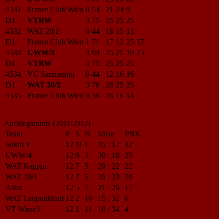
4531
France Club Wien
0
54
21
24
9
D1
VTRW
3
75
25
25
25
4532
WAT 20/2
0
44
16
15
13
D1
France Club Wien
1
71
17
12
25
17
4533
UWW/3
3
94
25
25
19
25
D1
VTRW
3
75
25
25
25
4534
VC Simmering
0
44
12
16
16
D1
WAT 20/2
3
78
28
25
25
4535
France Club Wien
0
56
26
16
14
Aufstiegsrunde (2011/2012)
Team
#
S
N
|
Sätze
|
PNK
Sokol V
12
11
1
35
:
12
32
UWW/4
12
9
3
30
:
18
25
WAT Kagran
12
7
5
28
:
22
22
WAT 20/1
12
7
5
25
:
20
20
Astra
12
5
7
21
:
26
17
WAT Leopoldstadt
12
2
10
15
:
32
6
VT Wien/3
12
1
11
10
:
34
4