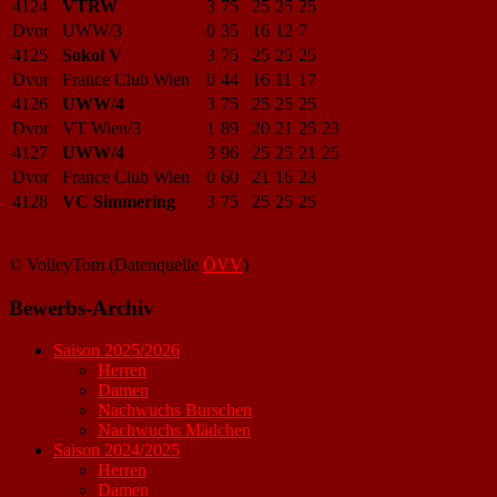
4124
VTRW
3
75
25
25
25
Dvor
UWW/3
0
35
16
12
7
4125
Sokol V
3
75
25
25
25
Dvor
France Club Wien
0
44
16
11
17
4126
UWW/4
3
75
25
25
25
Dvor
VT Wien/3
1
89
20
21
25
23
4127
UWW/4
3
96
25
25
21
25
Dvor
France Club Wien
0
60
21
16
23
4128
VC Simmering
3
75
25
25
25
© VolleyTom (Datenquelle
ÖVV
)
Bewerbs-Archiv
Saison 2025/2026
Herren
Damen
Nachwuchs Burschen
Nachwuchs Mädchen
Saison 2024/2025
Herren
Damen