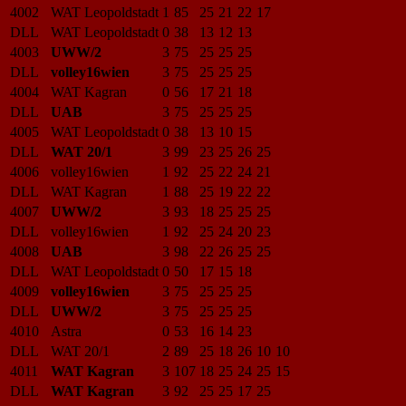
4002
WAT Leopoldstadt
1
85
25
21
22
17
DLL
WAT Leopoldstadt
0
38
13
12
13
4003
UWW/2
3
75
25
25
25
DLL
volley16wien
3
75
25
25
25
4004
WAT Kagran
0
56
17
21
18
DLL
UAB
3
75
25
25
25
4005
WAT Leopoldstadt
0
38
13
10
15
DLL
WAT 20/1
3
99
23
25
26
25
4006
volley16wien
1
92
25
22
24
21
DLL
WAT Kagran
1
88
25
19
22
22
4007
UWW/2
3
93
18
25
25
25
DLL
volley16wien
1
92
25
24
20
23
4008
UAB
3
98
22
26
25
25
DLL
WAT Leopoldstadt
0
50
17
15
18
4009
volley16wien
3
75
25
25
25
DLL
UWW/2
3
75
25
25
25
4010
Astra
0
53
16
14
23
DLL
WAT 20/1
2
89
25
18
26
10
10
4011
WAT Kagran
3
107
18
25
24
25
15
DLL
WAT Kagran
3
92
25
25
17
25