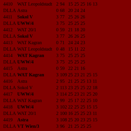
4410
WAT Leopoldstadt
2
94
15
25
25
16
13
DLLA
Astra
0
68
20
24
24
4411
Sokol V
3
77
25
26
26
DLLA
UWW/4
3
75
25
25
25
4412
WAT 20/1
0
59
21
18
20
DLLA
Sokol V
3
77
26
26
25
4413
WAT Kagran
0
71
24
24
23
DLLA
WAT Leopoldstadt
0
48
15
11
22
4414
WAT Kagran
3
75
25
25
25
DLLA
UWW/4
3
75
25
25
25
4415
Astra
0
59
22
21
16
DLLA
WAT Kagran
3
109
25
23
21
25
15
4416
Astra
2
95
21
25
25
13
11
DLLA
Sokol V
2
113
23
25
25
22
18
4417
UWW/4
3
114
25
23
21
25
20
DLLA
WAT Kagran
2
99
25
17
22
25
10
4418
UWW/4
3
102
22
25
25
15
15
DLLA
WAT 20/1
2
100
16
25
25
23
11
4419
Astra
3
108
25
20
23
25
15
DLLA
VT Wien/3
3
96
21
25
25
25