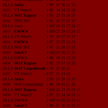
DLLA
Astra
3
99
25
26
23
25
4431
VT Wien/3
1
83
14
24
25
20
DLLA
WAT Kagran
3
95
25
25
20
25
4432
WAT 20/1
1
81
20
21
25
15
DLLA
Astra
2
107
20
25
25
24
13
4433
UWW/4
3
100
25
19
15
26
15
DLLA
VT Wien/3
1
75
20
17
25
13
4434
UWW/4
3
97
25
25
22
25
DLLA
WAT 20/1
1
97
21
28
25
23
4435
Sokol V
3
103
25
26
27
25
DLLA
UWW/4
1
88
18
25
23
22
4436
WAT Kagran
3
92
25
17
25
25
DLLA
WAT Leopoldstadt
3
76
25
26
25
4437
VT Wien/3
0
57
11
24
22
DLLA
Astra
3
95
25
20
25
25
4438
WAT Leopoldstadt
1
84
18
25
21
20
DLLA
WAT Kagran
3
110
22
25
25
23
15
4439
VT Wien/3
2
97
25
14
20
25
13
DLLA
UWW/4
2
102
19
25
25
20
13
4440
Sokol V
3
98
25
11
22
25
15