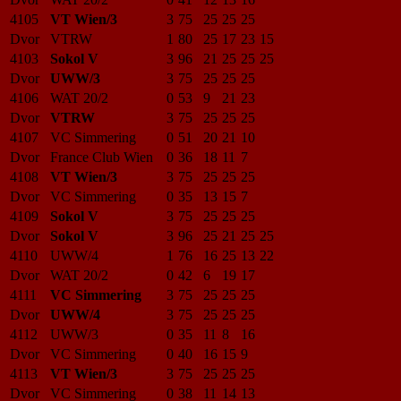
4105
VT Wien/3
3
75
25
25
25
Dvor
VTRW
1
80
25
17
23
15
4103
Sokol V
3
96
21
25
25
25
Dvor
UWW/3
3
75
25
25
25
4106
WAT 20/2
0
53
9
21
23
Dvor
VTRW
3
75
25
25
25
4107
VC Simmering
0
51
20
21
10
Dvor
France Club Wien
0
36
18
11
7
4108
VT Wien/3
3
75
25
25
25
Dvor
VC Simmering
0
35
13
15
7
4109
Sokol V
3
75
25
25
25
Dvor
Sokol V
3
96
25
21
25
25
4110
UWW/4
1
76
16
25
13
22
Dvor
WAT 20/2
0
42
6
19
17
4111
VC Simmering
3
75
25
25
25
Dvor
UWW/4
3
75
25
25
25
4112
UWW/3
0
35
11
8
16
Dvor
VC Simmering
0
40
16
15
9
4113
VT Wien/3
3
75
25
25
25
Dvor
VC Simmering
0
38
11
14
13