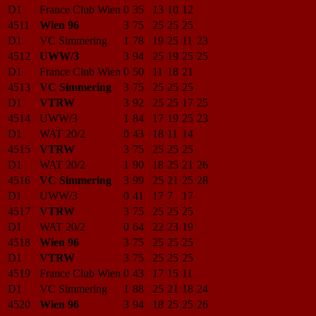
D1
France Club Wien
0
35
13
10
12
4511
Wien 96
3
75
25
25
25
D1
VC Simmering
1
78
19
25
11
23
4512
UWW/3
3
94
25
19
25
25
D1
France Club Wien
0
50
11
18
21
4513
VC Simmering
3
75
25
25
25
D1
VTRW
3
92
25
25
17
25
4514
UWW/3
1
84
17
19
25
23
D1
WAT 20/2
0
43
18
11
14
4515
VTRW
3
75
25
25
25
D1
WAT 20/2
1
90
18
25
21
26
4516
VC Simmering
3
99
25
21
25
28
D1
UWW/3
0
41
17
7
17
4517
VTRW
3
75
25
25
25
D1
WAT 20/2
0
64
22
23
19
4518
Wien 96
3
75
25
25
25
D1
VTRW
3
75
25
25
25
4519
France Club Wien
0
43
17
15
11
D1
VC Simmering
1
88
25
21
18
24
4520
Wien 96
3
94
18
25
25
26