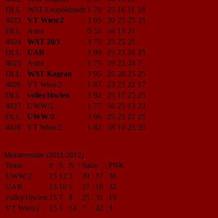
DLL
WAT Leopoldstadt
1
70
25
16
11
18
4023
VT Wien/2
3
95
20
25
25
25
DLL
Astra
0
52
16
15
21
4024
WAT 20/1
3
75
25
25
25
DLL
UAB
3
99
25
23
26
25
4025
Astra
1
75
19
25
24
7
DLL
WAT Kagran
3
95
25
20
25
25
4026
VT Wien/2
1
87
23
25
22
17
DLL
volley16wien
3
92
25
17
25
25
4027
UWW/2
1
77
16
25
13
23
DLL
UWW/2
3
96
25
25
21
25
4028
VT Wien/2
1
82
18
19
25
20
Meisterrunde (2011/2012)
Team
#
S
N
|
Sätze
|
PNK
UWW/2
15
12
3
39
:
17
36
UAB
15
10
5
37
:
18
32
volley16wien
15
7
8
25
:
31
19
VT Wien/2
15
1
14
7
:
42
3