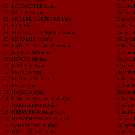
10
LAUBICHLER Laura
Beachvol
11
MOTTL Kerstin
Volleybal
12
MÜLLER-HARTBURG Linn
Union W
13
KEIL Irina
volley16
14
MAYER-ANIKPEH Ines Martina
Volleybal
15
BIERMAIR Victoria
Volleybal
16
RABITSCH Leonie Florentina
volley16
17
PODRIMAJ Abnora
VC Simm
18
HESCHL Marlies
Volleybal
19
POSCH Katharina
Union Akt
20
MAIR Viktoria
Beachvol
21
BUGAŁA Patrycja
volley16
22
FRASL Giulia
TJ Sokol
23
HARZL Andrea
Beachvol
24
RABITSCH Valerie Franziska
volley16
25
OBERKLEINER Anna
Union W
26
KREMSER Rebekka Maria
Union W
27
HEISZENBERGER Elisabeth
Volleybal
28
SCHEIBENREIF Mara
Volleybal
29
DRAGAŠEVIĆ Vinka
volley16