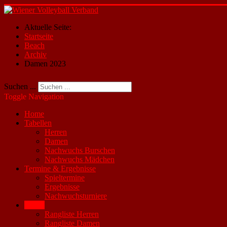
Aktuelle Seite:
Startseite
Beach
Archiv
Damen 2023
Suchen ...
Toggle Navigation
Home
Tabellen
Herren
Damen
Nachwuchs Burschen
Nachwuchs Mädchen
Termine & Ergebnisse
Spieltermine
Ergebnisse
Nachwuchsturniere
Beach
Rangliste Herren
Rangliste Damen