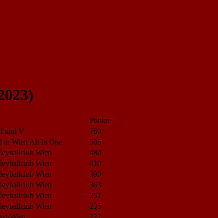
2023)
Punkte
 I und V
760
l in Wien All In One
505
leyballclub Wien
480
leyballclub Wien
410
leyballclub Wien
390
leyballclub Wien
363
leyballclub Wien
251
leyballclub Wien
235
est-Wien
222