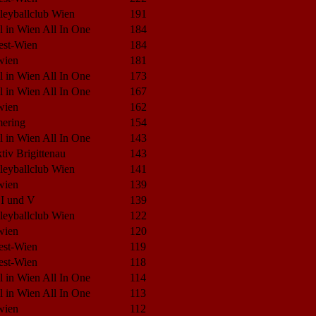
leyballclub Wien
191
l in Wien All In One
184
est-Wien
184
wien
181
l in Wien All In One
173
l in Wien All In One
167
wien
162
ering
154
l in Wien All In One
143
iv Brigittenau
143
leyballclub Wien
141
wien
139
 I und V
139
leyballclub Wien
122
wien
120
est-Wien
119
est-Wien
118
l in Wien All In One
114
l in Wien All In One
113
wien
112