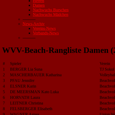
Herren
Damen
Nachwuchs Burschen
Nachwuchs Mädchen
----------
News-Archiv
Vereins-News
Verbands-News
----------
WVV-Beach-Rangliste Damen (
#
Spieler
Verein
1
BERGER Lia Suna
TJ Sokol
2
MASCHERBAUER Katharina
Volleybal
3
PFAU Jennifer
Beachvol
4
ELSNER Karin
Beachvol
5
DE MEERSMAN Kato Luka
Beachvol
6
HORVATH Laura
Beachvol
7
LEITNER Christina
Beachvol
8
FELSBERGER Elisabeth
Beachvol
9
WAGNER Agnes
Union W