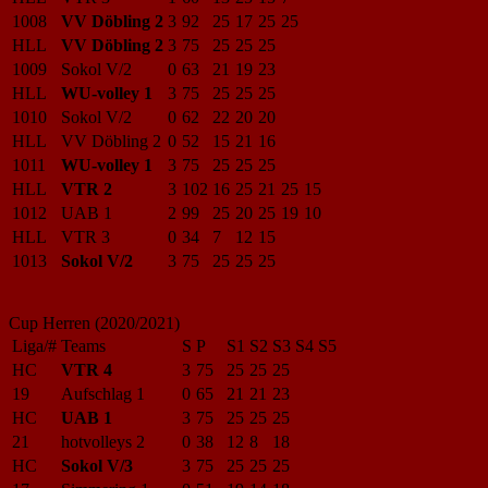
1008
VV Döbling 2
3
92
25
17
25
25
HLL
VV Döbling 2
3
75
25
25
25
1009
Sokol V/2
0
63
21
19
23
HLL
WU-volley 1
3
75
25
25
25
1010
Sokol V/2
0
62
22
20
20
HLL
VV Döbling 2
0
52
15
21
16
1011
WU-volley 1
3
75
25
25
25
HLL
VTR 2
3
102
16
25
21
25
15
1012
UAB 1
2
99
25
20
25
19
10
HLL
VTR 3
0
34
7
12
15
1013
Sokol V/2
3
75
25
25
25
Cup Herren (2020/2021)
Liga/#
Teams
S
P
S1
S2
S3
S4
S5
HC
VTR 4
3
75
25
25
25
19
Aufschlag 1
0
65
21
21
23
HC
UAB 1
3
75
25
25
25
21
hotvolleys 2
0
38
12
8
18
HC
Sokol V/3
3
75
25
25
25