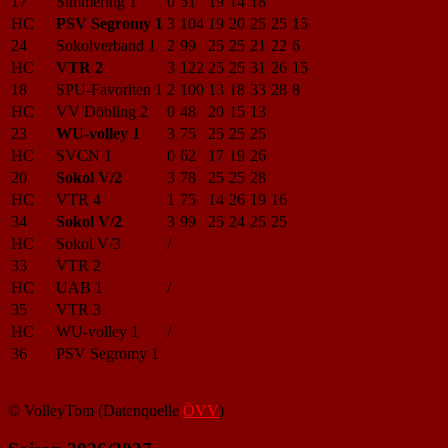
17
Simmering 1
0
51
19
14
18
HC
PSV Segromy 1
3
104
19
20
25
25
15
24
Sokolverband 1
2
99
25
25
21
22
6
HC
VTR 2
3
122
25
25
31
26
15
18
SPU-Favoriten 1
2
100
13
18
33
28
8
HC
VV Döbling 2
0
48
20
15
13
23
WU-volley 1
3
75
25
25
25
HC
SVCN 1
0
62
17
19
26
20
Sokol V/2
3
78
25
25
28
HC
VTR 4
1
75
14
26
19
16
34
Sokol V/2
3
99
25
24
25
25
HC
Sokol V/3
/
33
VTR 2
HC
UAB 1
/
35
VTR 3
HC
WU-volley 1
/
36
PSV Segromy 1
© VolleyTom (Datenquelle
ÖVV
)