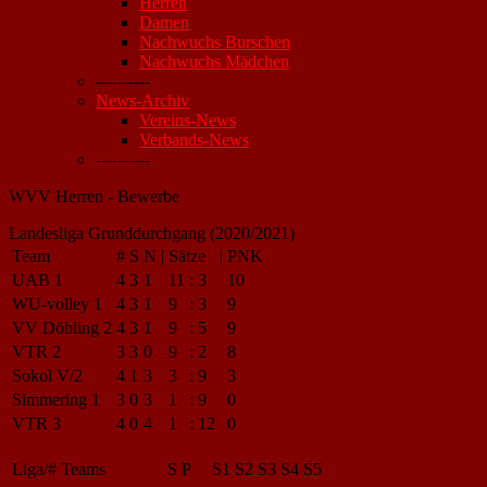
Herren
Damen
Nachwuchs Burschen
Nachwuchs Mädchen
----------
News-Archiv
Vereins-News
Verbands-News
----------
WVV Herren - Bewerbe
Landesliga Grunddurchgang (2020/2021)
Team
#
S
N
|
Sätze
|
PNK
UAB 1
4
3
1
11
:
3
10
WU-volley 1
4
3
1
9
:
3
9
VV Döbling 2
4
3
1
9
:
5
9
VTR 2
3
3
0
9
:
2
8
Sokol V/2
4
1
3
3
:
9
3
Simmering 1
3
0
3
1
:
9
0
VTR 3
4
0
4
1
:
12
0
Liga/#
Teams
S
P
S1
S2
S3
S4
S5