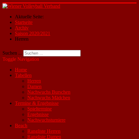
Aktuelle Seite:
Startseite
Archiv
Saison 2020/2021
Herren
Suchen ...
Toggle Navigation
Home
Tabellen
Herren
Damen
Nachwuchs Burschen
Nachwuchs Mädchen
Termine & Ergebnisse
Spieltermine
Ergebnisse
Nachwuchsturniere
Beach
Rangliste Herren
Rangliste Damen