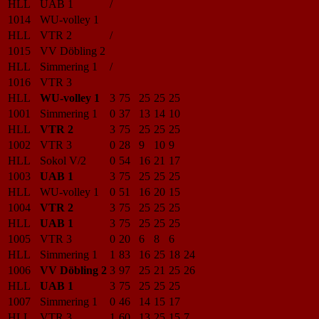
HLL
UAB 1
/
1014
WU-volley 1
HLL
VTR 2
/
1015
VV Döbling 2
HLL
Simmering 1
/
1016
VTR 3
HLL
WU-volley 1
3
75
25
25
25
1001
Simmering 1
0
37
13
14
10
HLL
VTR 2
3
75
25
25
25
1002
VTR 3
0
28
9
10
9
HLL
Sokol V/2
0
54
16
21
17
1003
UAB 1
3
75
25
25
25
HLL
WU-volley 1
0
51
16
20
15
1004
VTR 2
3
75
25
25
25
HLL
UAB 1
3
75
25
25
25
1005
VTR 3
0
20
6
8
6
HLL
Simmering 1
1
83
16
25
18
24
1006
VV Döbling 2
3
97
25
21
25
26
HLL
UAB 1
3
75
25
25
25
1007
Simmering 1
0
46
14
15
17
HLL
VTR 3
1
60
13
25
15
7