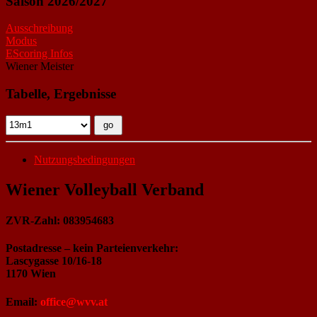
Saison 2026/2027
Ausschreibung
Modus
EScoring Infos
Wiener Meister
Tabelle, Ergebnisse
Nutzungsbedingungen
Wiener Volleyball Verband
ZVR-Zahl: 083954683
Postadresse – kein Parteienverkehr:
Lascygasse 10/16-18
1170 Wien
Email:
office@wvv.at