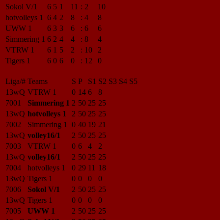
Sokol V/1
6
5
1
11
:
2
10
hotvolleys 1
6
4
2
8
:
4
8
UWW 1
6
3
3
6
:
6
6
Simmering 1
6
2
4
4
:
8
4
VTRW 1
6
1
5
2
:
10
2
Tigers 1
6
0
6
0
:
12
0
Liga/#
Teams
S
P
S1
S2
S3
S4
S5
13wQ
VTRW 1
0
14
6
8
7001
Simmering 1
2
50
25
25
13wQ
hotvolleys 1
2
50
25
25
7002
Simmering 1
0
40
19
21
13wQ
volley16/1
2
50
25
25
7003
VTRW 1
0
6
4
2
13wQ
volley16/1
2
50
25
25
7004
hotvolleys 1
0
29
11
18
13wQ
Tigers 1
0
0
0
0
7006
Sokol V/1
2
50
25
25
13wQ
Tigers 1
0
0
0
0
7005
UWW 1
2
50
25
25