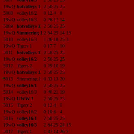
19wQ
hotvolleys 1
2
50
25
25
5008
volley16/2
0
12
4
8
19wQ
volley16/3
0
26
12
14
5009
hotvolleys 1
2
50
25
25
19wQ
Simmering 1
2
54
25
14
15
5010
volley16/3
1
46
18
25
3
19wQ
Tigers 1
0
17
7
10
5011
hotvolleys 1
2
50
25
25
19wQ
volley16/2
2
50
25
25
5012
Tigers 2
0
29
10
19
19wQ
hotvolleys 1
2
50
25
25
5013
Simmering 1
0
33
13
20
19wQ
volley16/1
2
50
25
25
5014
volley16/3
0
40
21
19
19wQ
UWW 1
2
50
25
25
5015
Tigers 2
0
12
4
8
19wQ
volley16/2
0
10
6
4
5016
volley16/1
2
50
25
25
19wQ
volley16/3
2
64
25
24
15
5017
Tigers 1
1
47
14
26
7