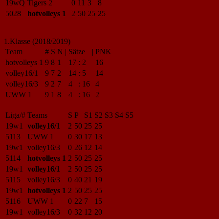
19wQ
Tigers 2
0
11
3
8
5028
hotvolleys 1
2
50
25
25
1.Klasse (2018/2019)
Team
#
S
N
|
Sätze
|
PNK
hotvolleys 1
9
8
1
17
:
2
16
volley16/1
9
7
2
14
:
5
14
volley16/3
9
2
7
4
:
16
4
UWW 1
9
1
8
4
:
16
2
Liga/#
Teams
S
P
S1
S2
S3
S4
S5
19w1
volley16/1
2
50
25
25
5113
UWW 1
0
30
17
13
19w1
volley16/3
0
26
12
14
5114
hotvolleys 1
2
50
25
25
19w1
volley16/1
2
50
25
25
5115
volley16/3
0
40
21
19
19w1
hotvolleys 1
2
50
25
25
5116
UWW 1
0
22
7
15
19w1
volley16/3
0
32
12
20