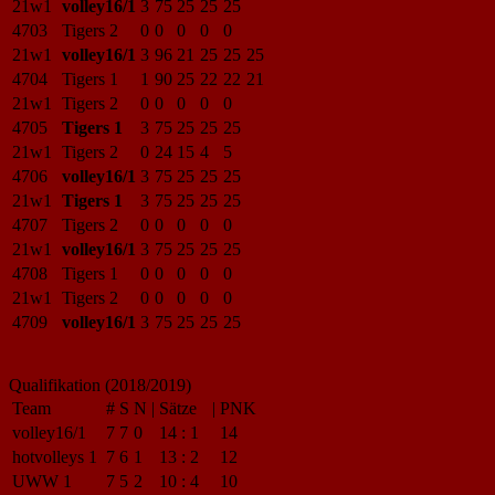
21w1
volley16/1
3
75
25
25
25
4703
Tigers 2
0
0
0
0
0
21w1
volley16/1
3
96
21
25
25
25
4704
Tigers 1
1
90
25
22
22
21
21w1
Tigers 2
0
0
0
0
0
4705
Tigers 1
3
75
25
25
25
21w1
Tigers 2
0
24
15
4
5
4706
volley16/1
3
75
25
25
25
21w1
Tigers 1
3
75
25
25
25
4707
Tigers 2
0
0
0
0
0
21w1
volley16/1
3
75
25
25
25
4708
Tigers 1
0
0
0
0
0
21w1
Tigers 2
0
0
0
0
0
4709
volley16/1
3
75
25
25
25
Qualifikation (2018/2019)
Team
#
S
N
|
Sätze
|
PNK
volley16/1
7
7
0
14
:
1
14
hotvolleys 1
7
6
1
13
:
2
12
UWW 1
7
5
2
10
:
4
10