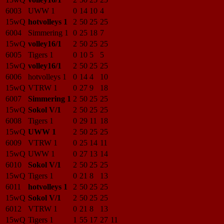
6003
UWW 1
0
14
10
4
15wQ
hotvolleys 1
2
50
25
25
6004
Simmering 1
0
25
18
7
15wQ
volley16/1
2
50
25
25
6005
Tigers 1
0
10
5
5
15wQ
volley16/1
2
50
25
25
6006
hotvolleys 1
0
14
4
10
15wQ
VTRW 1
0
27
9
18
6007
Simmering 1
2
50
25
25
15wQ
Sokol V/1
2
50
25
25
6008
Tigers 1
0
29
11
18
15wQ
UWW 1
2
50
25
25
6009
VTRW 1
0
25
14
11
15wQ
UWW 1
0
27
13
14
6010
Sokol V/1
2
50
25
25
15wQ
Tigers 1
0
21
8
13
6011
hotvolleys 1
2
50
25
25
15wQ
Sokol V/1
2
50
25
25
6012
VTRW 1
0
21
8
13
15wQ
Tigers 1
1
55
17
27
11