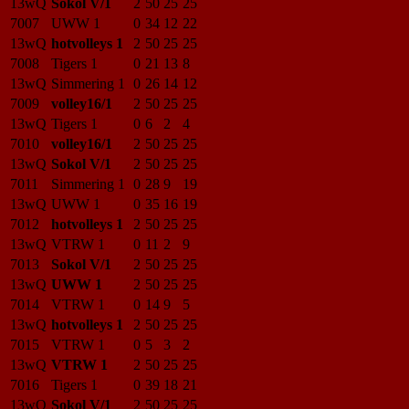
13wQ
Sokol V/1
2
50
25
25
7007
UWW 1
0
34
12
22
13wQ
hotvolleys 1
2
50
25
25
7008
Tigers 1
0
21
13
8
13wQ
Simmering 1
0
26
14
12
7009
volley16/1
2
50
25
25
13wQ
Tigers 1
0
6
2
4
7010
volley16/1
2
50
25
25
13wQ
Sokol V/1
2
50
25
25
7011
Simmering 1
0
28
9
19
13wQ
UWW 1
0
35
16
19
7012
hotvolleys 1
2
50
25
25
13wQ
VTRW 1
0
11
2
9
7013
Sokol V/1
2
50
25
25
13wQ
UWW 1
2
50
25
25
7014
VTRW 1
0
14
9
5
13wQ
hotvolleys 1
2
50
25
25
7015
VTRW 1
0
5
3
2
13wQ
VTRW 1
2
50
25
25
7016
Tigers 1
0
39
18
21
13wQ
Sokol V/1
2
50
25
25