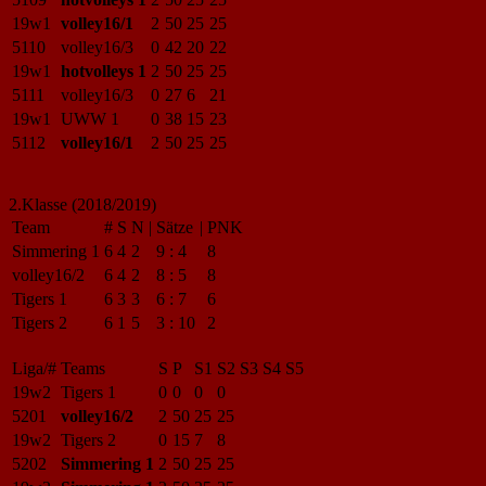
19w1
volley16/1
2
50
25
25
5110
volley16/3
0
42
20
22
19w1
hotvolleys 1
2
50
25
25
5111
volley16/3
0
27
6
21
19w1
UWW 1
0
38
15
23
5112
volley16/1
2
50
25
25
2.Klasse (2018/2019)
Team
#
S
N
|
Sätze
|
PNK
Simmering 1
6
4
2
9
:
4
8
volley16/2
6
4
2
8
:
5
8
Tigers 1
6
3
3
6
:
7
6
Tigers 2
6
1
5
3
:
10
2
Liga/#
Teams
S
P
S1
S2
S3
S4
S5
19w2
Tigers 1
0
0
0
0
5201
volley16/2
2
50
25
25
19w2
Tigers 2
0
15
7
8
5202
Simmering 1
2
50
25
25