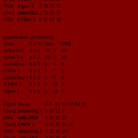
5708
Tigers 1
2
50
25
25
17w2
volley16/2
2
50
25
25
5709
VTRW 1
0
35
17
18
Qualifikation (2018/2019)
Team
#
S
N
|
Sätze
|
PNK
volley16/1
6
6
0
12
:
0
12
Sokol V/1
6
5
1
10
:
2
10
hotvolleys 1
6
4
2
8
:
5
8
UWW 1
6
3
3
7
:
7
6
Simmering 1
6
2
4
5
:
9
4
VTRW 1
6
1
5
2
:
11
2
Tigers 1
6
0
6
2
:
12
0
Liga/#
Teams
S
P
S1
S2
S3
S4
S5
15wQ
Simmering 1
0
18
13
5
6001
volley16/1
2
50
25
25
15wQ
UWW 1
2
64
25
24
15
6002
Simmering 1
1
52
19
26
7
15wQ
volley16/1
2
50
25
25