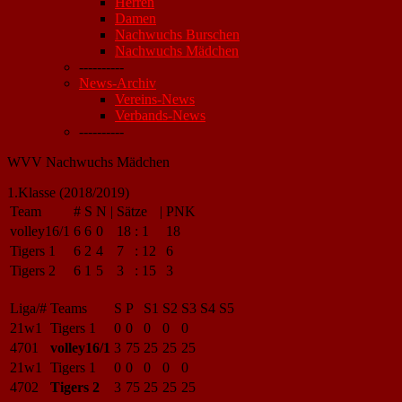
Herren
Damen
Nachwuchs Burschen
Nachwuchs Mädchen
----------
News-Archiv
Vereins-News
Verbands-News
----------
WVV Nachwuchs Mädchen
1.Klasse (2018/2019)
Team
#
S
N
|
Sätze
|
PNK
volley16/1
6
6
0
18
:
1
18
Tigers 1
6
2
4
7
:
12
6
Tigers 2
6
1
5
3
:
15
3
Liga/#
Teams
S
P
S1
S2
S3
S4
S5
21w1
Tigers 1
0
0
0
0
0
4701
volley16/1
3
75
25
25
25
21w1
Tigers 1
0
0
0
0
0
4702
Tigers 2
3
75
25
25
25