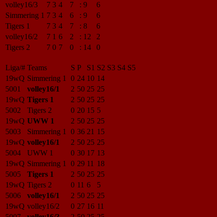
volley16/3
7
3
4
7
:
9
6
Simmering 1
7
3
4
6
:
9
6
Tigers 1
7
3
4
7
:
8
6
volley16/2
7
1
6
2
:
12
2
Tigers 2
7
0
7
0
:
14
0
Liga/#
Teams
S
P
S1
S2
S3
S4
S5
19wQ
Simmering 1
0
24
10
14
5001
volley16/1
2
50
25
25
19wQ
Tigers 1
2
50
25
25
5002
Tigers 2
0
20
15
5
19wQ
UWW 1
2
50
25
25
5003
Simmering 1
0
36
21
15
19wQ
volley16/1
2
50
25
25
5004
UWW 1
0
30
17
13
19wQ
Simmering 1
0
29
11
18
5005
Tigers 1
2
50
25
25
19wQ
Tigers 2
0
11
6
5
5006
volley16/1
2
50
25
25
19wQ
volley16/2
0
27
16
11
5007
volley16/3
2
50
25
25