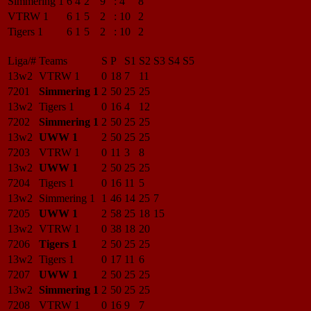
Simmering 1
6
4
2
9
:
4
8
VTRW 1
6
1
5
2
:
10
2
Tigers 1
6
1
5
2
:
10
2
Liga/#
Teams
S
P
S1
S2
S3
S4
S5
13w2
VTRW 1
0
18
7
11
7201
Simmering 1
2
50
25
25
13w2
Tigers 1
0
16
4
12
7202
Simmering 1
2
50
25
25
13w2
UWW 1
2
50
25
25
7203
VTRW 1
0
11
3
8
13w2
UWW 1
2
50
25
25
7204
Tigers 1
0
16
11
5
13w2
Simmering 1
1
46
14
25
7
7205
UWW 1
2
58
25
18
15
13w2
VTRW 1
0
38
18
20
7206
Tigers 1
2
50
25
25
13w2
Tigers 1
0
17
11
6
7207
UWW 1
2
50
25
25
13w2
Simmering 1
2
50
25
25
7208
VTRW 1
0
16
9
7