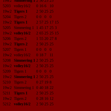
19w2
Simmering 1
2
50
25
25
5203
volley16/2
0
16
6
10
19w2
Tigers 1
2
50
25
25
5204
Tigers 2
0
0
0
0
19w2
Tigers 1
2
57
25
17
15
5205
Simmering 1
1
45
17
25
3
19w2
volley16/2
2
65
25
25
15
5206
Tigers 2
1
55
20
27
8
19w2
Tigers 2
2
50
25
25
5207
Tigers 1
0
0
0
0
19w2
volley16/2
0
18
7
11
5208
Simmering 1
2
50
25
25
19w2
volley16/2
2
50
25
25
5209
Tigers 1
0
0
0
0
19w2
Simmering 1
2
50
25
25
5210
Tigers 2
0
27
19
8
19w2
Simmering 1
0
40
18
22
5211
Tigers 1
2
50
25
25
19w2
Tigers 2
0
28
16
12
5212
volley16/2
2
50
25
25