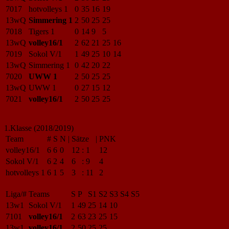
7017
hotvolleys 1
0
35
16
19
13wQ
Simmering 1
2
50
25
25
7018
Tigers 1
0
14
9
5
13wQ
volley16/1
2
62
21
25
16
7019
Sokol V/1
1
49
25
10
14
13wQ
Simmering 1
0
42
20
22
7020
UWW 1
2
50
25
25
13wQ
UWW 1
0
27
15
12
7021
volley16/1
2
50
25
25
1.Klasse (2018/2019)
Team
#
S
N
|
Sätze
|
PNK
volley16/1
6
6
0
12
:
1
12
Sokol V/1
6
2
4
6
:
9
4
hotvolleys 1
6
1
5
3
:
11
2
Liga/#
Teams
S
P
S1
S2
S3
S4
S5
13w1
Sokol V/1
1
49
25
14
10
7101
volley16/1
2
63
23
25
15
13w1
volley16/1
2
50
25
25