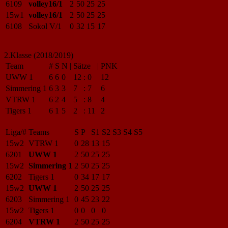
6109
volley16/1
2
50
25
25
15w1
volley16/1
2
50
25
25
6108
Sokol V/1
0
32
15
17
2.Klasse (2018/2019)
Team
#
S
N
|
Sätze
|
PNK
UWW 1
6
6
0
12
:
0
12
Simmering 1
6
3
3
7
:
7
6
VTRW 1
6
2
4
5
:
8
4
Tigers 1
6
1
5
2
:
11
2
Liga/#
Teams
S
P
S1
S2
S3
S4
S5
15w2
VTRW 1
0
28
13
15
6201
UWW 1
2
50
25
25
15w2
Simmering 1
2
50
25
25
6202
Tigers 1
0
34
17
17
15w2
UWW 1
2
50
25
25
6203
Simmering 1
0
45
23
22
15w2
Tigers 1
0
0
0
0
6204
VTRW 1
2
50
25
25