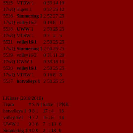
5515
VTRW 1
0
33
14
19
17wQ
Tigers 1
0
37
25
12
5516
Simmering 1
2
52
27
25
17wQ
volley16/2
0
19
8
11
5518
UWW 1
2
50
25
25
17wQ
VTRW 1
0
7
2
5
5521
volley16/1
2
50
25
25
17wQ
Simmering 1
2
50
25
25
5519
volley16/2
0
31
11
20
17wQ
UWW 1
0
33
18
15
5520
volley16/1
2
50
25
25
17wQ
VTRW 1
0
16
8
8
5517
hotvolleys 1
2
50
25
25
1.Klasse (2018/2019)
Team
#
S
N
|
Sätze
|
PNK
hotvolleys 1
9
8
1
17
:
4
16
volley16/1
9
7
2
15
:
6
14
UWW 1
9
3
6
7
:
13
6
Simmering 1
9
0
9
2
:
18
0