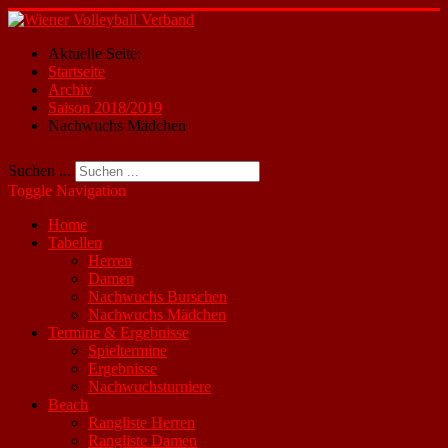
Aktuelle Seite:
Startseite
Archiv
Saison 2018/2019
Nachwuchs Mädchen
Suchen ...
Toggle Navigation
Home
Tabellen
Herren
Damen
Nachwuchs Burschen
Nachwuchs Mädchen
Termine & Ergebnisse
Spieltermine
Ergebnisse
Nachwuchsturniere
Beach
Rangliste Herren
Rangliste Damen