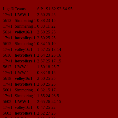
Liga/#
Teams
S
P
S1
S2
S3
S4
S5
17w1
UWW 1
2
50
25
25
5613
Simmering 1
0
38
23
15
17w1
Simmering 1
0
33
11
22
5614
volley16/1
2
50
25
25
17w1
hotvolleys 1
2
50
25
25
5615
Simmering 1
0
34
15
19
17w1
volley16/1
1
57
25
18
14
5616
hotvolleys 1
2
64
23
25
16
17w1
hotvolleys 1
2
57
25
17
15
5617
UWW 1
1
50
18
25
7
17w1
UWW 1
0
33
18
15
5618
volley16/1
2
50
25
25
17w1
hotvolleys 1
2
50
25
25
5601
Simmering 1
0
32
15
17
17w1
Simmering 1
1
55
24
26
5
5602
UWW 1
2
65
26
24
15
17w1
volley16/1
0
47
25
22
5603
hotvolleys 1
2
52
27
25