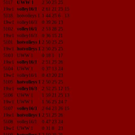
5117
UWW 1
2
50
25
25
19w1
volley16/1
2
61
21
25
15
5118
hotvolleys 1
1
44
25
6
13
19w1
volley16/3
0
39
26
13
5102
volley16/1
2
53
28
25
19w1
volley16/3
0
36
15
21
5101
hotvolleys 1
2
50
25
25
19w1
hotvolleys 1
2
50
25
25
5103
UWW 1
0
18
1
17
19w1
volley16/1
2
51
25
26
5104
UWW 1
0
37
13
24
19w1
volley16/1
0
43
20
23
5105
hotvolleys 1
2
50
25
25
19w1
volley16/3
2
52
25
12
15
5106
UWW 1
1
59
21
25
13
19w1
UWW 1
1
56
25
24
7
5107
volley16/3
2
64
23
26
15
19w1
hotvolleys 1
2
51
25
26
5108
volley16/1
0
47
23
24
19w1
UWW 1
0
31
8
23
5109
hotvolleys 1
2
50
25
25