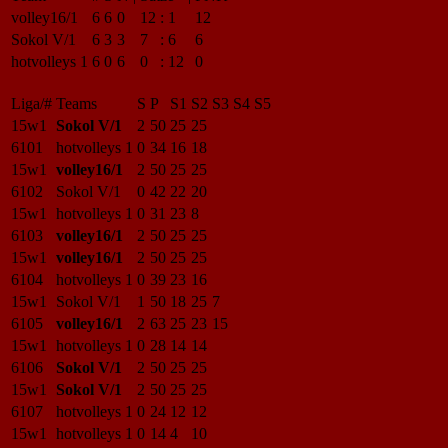
volley16/1
6
6
0
12
:
1
12
Sokol V/1
6
3
3
7
:
6
6
hotvolleys 1
6
0
6
0
:
12
0
Liga/#
Teams
S
P
S1
S2
S3
S4
S5
15w1
Sokol V/1
2
50
25
25
6101
hotvolleys 1
0
34
16
18
15w1
volley16/1
2
50
25
25
6102
Sokol V/1
0
42
22
20
15w1
hotvolleys 1
0
31
23
8
6103
volley16/1
2
50
25
25
15w1
volley16/1
2
50
25
25
6104
hotvolleys 1
0
39
23
16
15w1
Sokol V/1
1
50
18
25
7
6105
volley16/1
2
63
25
23
15
15w1
hotvolleys 1
0
28
14
14
6106
Sokol V/1
2
50
25
25
15w1
Sokol V/1
2
50
25
25
6107
hotvolleys 1
0
24
12
12
15w1
hotvolleys 1
0
14
4
10