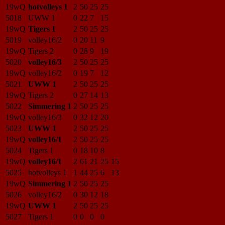
19wQ
hotvolleys 1
2
50
25
25
5018
UWW 1
0
22
7
15
19wQ
Tigers 1
2
50
25
25
5019
volley16/2
0
20
11
9
19wQ
Tigers 2
0
28
9
19
5020
volley16/3
2
50
25
25
19wQ
volley16/2
0
19
7
12
5021
UWW 1
2
50
25
25
19wQ
Tigers 2
0
27
14
13
5022
Simmering 1
2
50
25
25
19wQ
volley16/3
0
32
12
20
5023
UWW 1
2
50
25
25
19wQ
volley16/1
2
50
25
25
5024
Tigers 1
0
18
10
8
19wQ
volley16/1
2
61
21
25
15
5025
hotvolleys 1
1
44
25
6
13
19wQ
Simmering 1
2
50
25
25
5026
volley16/2
0
30
12
18
19wQ
UWW 1
2
50
25
25
5027
Tigers 1
0
0
0
0