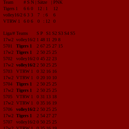
Team
#
S
N
|
Sätze
|
PNK
Tigers 1
6
6
0
12
:
1
12
volley16/2
6
3
3
7
:
6
6
VTRW 1
6
0
6
0
:
12
0
Liga/#
Teams
S
P
S1
S2
S3
S4
S5
17w2
volley16/2
1
48
11
29
8
5701
Tigers 1
2
67
25
27
15
17w2
Tigers 1
2
50
25
25
5702
volley16/2
0
45
22
23
17w2
volley16/2
2
50
25
25
5703
VTRW 1
0
32
16
16
17w2
VTRW 1
0
20
10
10
5704
Tigers 1
2
50
25
25
17w2
Tigers 1
2
50
25
25
5705
VTRW 1
0
31
13
18
17w2
VTRW 1
0
35
16
19
5706
volley16/2
2
50
25
25
17w2
Tigers 1
2
54
27
27
5707
volley16/2
0
50
25
25
17w2
VTRW 1
0
35
16
19