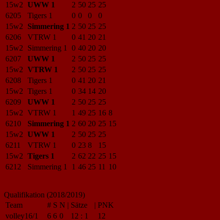
15w2
UWW 1
2
50
25
25
6205
Tigers 1
0
0
0
0
15w2
Simmering 1
2
50
25
25
6206
VTRW 1
0
41
20
21
15w2
Simmering 1
0
40
20
20
6207
UWW 1
2
50
25
25
15w2
VTRW 1
2
50
25
25
6208
Tigers 1
0
41
20
21
15w2
Tigers 1
0
34
14
20
6209
UWW 1
2
50
25
25
15w2
VTRW 1
1
49
25
16
8
6210
Simmering 1
2
60
20
25
15
15w2
UWW 1
2
50
25
25
6211
VTRW 1
0
23
8
15
15w2
Tigers 1
2
62
22
25
15
6212
Simmering 1
1
46
25
11
10
Qualifikation (2018/2019)
Team
#
S
N
|
Sätze
|
PNK
volley16/1
6
6
0
12
:
1
12