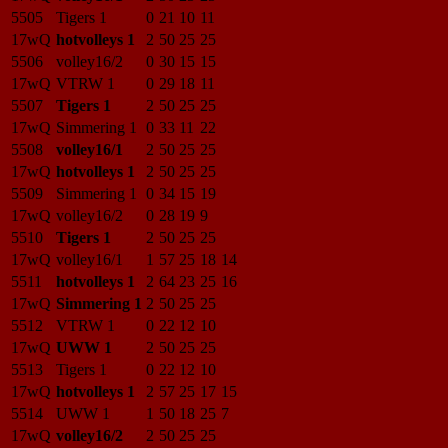
5505
Tigers 1
0
21
10
11
17wQ
hotvolleys 1
2
50
25
25
5506
volley16/2
0
30
15
15
17wQ
VTRW 1
0
29
18
11
5507
Tigers 1
2
50
25
25
17wQ
Simmering 1
0
33
11
22
5508
volley16/1
2
50
25
25
17wQ
hotvolleys 1
2
50
25
25
5509
Simmering 1
0
34
15
19
17wQ
volley16/2
0
28
19
9
5510
Tigers 1
2
50
25
25
17wQ
volley16/1
1
57
25
18
14
5511
hotvolleys 1
2
64
23
25
16
17wQ
Simmering 1
2
50
25
25
5512
VTRW 1
0
22
12
10
17wQ
UWW 1
2
50
25
25
5513
Tigers 1
0
22
12
10
17wQ
hotvolleys 1
2
57
25
17
15
5514
UWW 1
1
50
18
25
7
17wQ
volley16/2
2
50
25
25