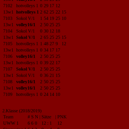
7102
hotvolleys 1
0
29
17
12
13w1
hotvolleys 1
2
62
25
22
15
7103
Sokol V/1
1
54
19
25
10
13w1
volley16/1
2
50
25
25
7104
Sokol V/1
0
30
12
18
13w1
Sokol V/1
2
65
25
25
15
7105
hotvolleys 1
1
48
27
9
12
13w1
hotvolleys 1
0
34
17
17
7106
volley16/1
2
50
25
25
13w1
hotvolleys 1
0
39
22
17
7107
Sokol V/1
2
50
25
25
13w1
Sokol V/1
0
36
21
15
7108
volley16/1
2
50
25
25
13w1
volley16/1
2
50
25
25
7109
hotvolleys 1
0
24
14
10
2.Klasse (2018/2019)
Team
#
S
N
|
Sätze
|
PNK
UWW 1
6
6
0
12
:
1
12