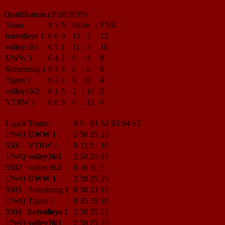
Qualifikation (2018/2019)
Team
#
S
N
|
Sätze
|
PNK
hotvolleys 1
6
6
0
12
:
2
12
volley16/1
6
5
1
11
:
2
10
UWW 1
6
4
2
9
:
4
8
Simmering 1
6
3
3
6
:
6
6
Tigers 1
6
2
4
4
:
8
4
volley16/2
6
1
5
2
:
10
2
VTRW 1
6
0
6
0
:
12
0
Liga/#
Teams
S
P
S1
S2
S3
S4
S5
17wQ
UWW 1
2
50
25
25
5501
VTRW 1
0
15
5
10
17wQ
volley16/1
2
50
25
25
5502
volley16/2
0
16
11
5
17wQ
UWW 1
2
50
25
25
5503
Simmering 1
0
38
23
15
17wQ
Tigers 1
0
35
19
16
5504
hotvolleys 1
2
50
25
25
17wQ
volley16/1
2
50
25
25