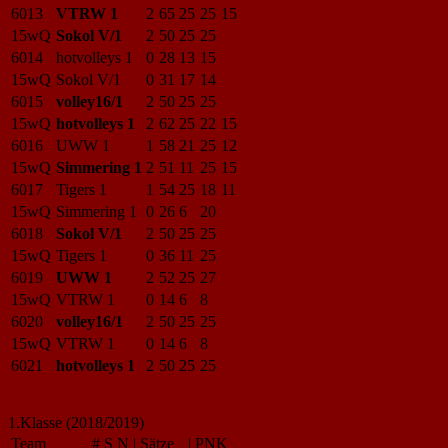
6013
VTRW 1
2
65
25
25
15
15wQ
Sokol V/1
2
50
25
25
6014
hotvolleys 1
0
28
13
15
15wQ
Sokol V/1
0
31
17
14
6015
volley16/1
2
50
25
25
15wQ
hotvolleys 1
2
62
25
22
15
6016
UWW 1
1
58
21
25
12
15wQ
Simmering 1
2
51
11
25
15
6017
Tigers 1
1
54
25
18
11
15wQ
Simmering 1
0
26
6
20
6018
Sokol V/1
2
50
25
25
15wQ
Tigers 1
0
36
11
25
6019
UWW 1
2
52
25
27
15wQ
VTRW 1
0
14
6
8
6020
volley16/1
2
50
25
25
15wQ
VTRW 1
0
14
6
8
6021
hotvolleys 1
2
50
25
25
1.Klasse (2018/2019)
Team
#
S
N
|
Sätze
|
PNK