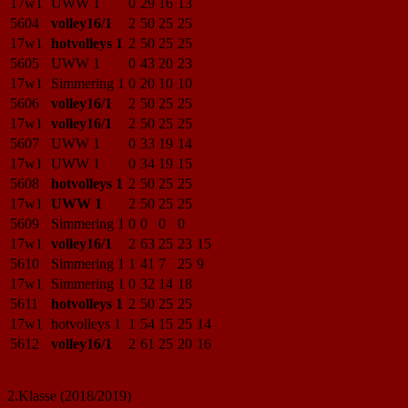
17w1
UWW 1
0
29
16
13
5604
volley16/1
2
50
25
25
17w1
hotvolleys 1
2
50
25
25
5605
UWW 1
0
43
20
23
17w1
Simmering 1
0
20
10
10
5606
volley16/1
2
50
25
25
17w1
volley16/1
2
50
25
25
5607
UWW 1
0
33
19
14
17w1
UWW 1
0
34
19
15
5608
hotvolleys 1
2
50
25
25
17w1
UWW 1
2
50
25
25
5609
Simmering 1
0
0
0
0
17w1
volley16/1
2
63
25
23
15
5610
Simmering 1
1
41
7
25
9
17w1
Simmering 1
0
32
14
18
5611
hotvolleys 1
2
50
25
25
17w1
hotvolleys 1
1
54
15
25
14
5612
volley16/1
2
61
25
20
16
2.Klasse (2018/2019)